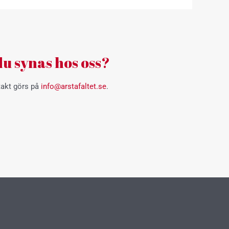
 du synas hos oss?
takt görs på
info@arstafaltet.se
.