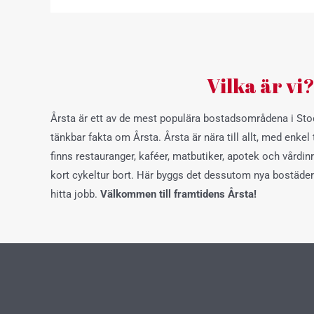
Vilka är vi
Årsta är ett av de mest populära bostadsområdena i Stoc
tänkbar fakta om Årsta. Årsta är nära till allt, med enkel ti
finns restauranger, kaféer, matbutiker, apotek och vårdin
kort cykeltur bort. Här byggs det dessutom nya bostäder 
hitta jobb.
Välkommen till framtidens Årsta!