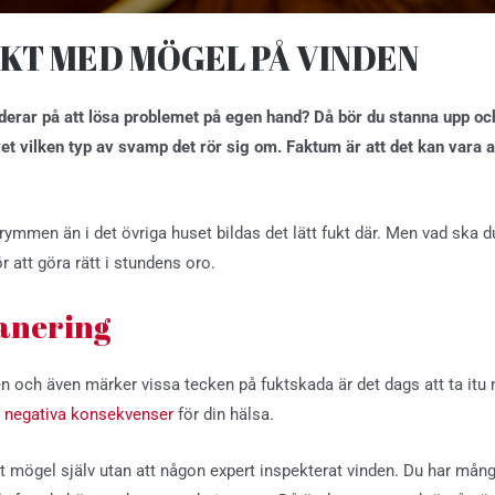
BUKT MED MÖGEL PÅ VINDEN
erar på att lösa problemet på egen hand? Då bör du stanna upp och 
et vilken typ av svamp det rör sig om. Faktum är att det kan vara a
ymmen än i det övriga huset bildas det lätt fukt där. Men vad ska du 
 att göra rätt i stundens oro.
sanering
den och även märker vissa tecken på fuktskada är det dags att ta it
n
negativa konsekvenser
för din hälsa.
rt mögel själv utan att någon expert inspekterat vinden. Du har må