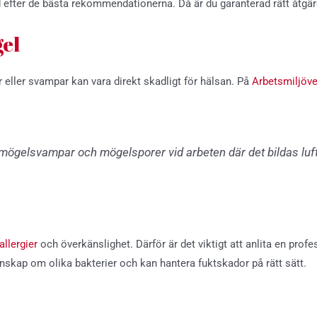
id efter de bästa rekommendationerna. Då är du garanterad rätt åtgä
el
 eller svampar kan vara direkt skadligt för hälsan. På
Arbetsmiljöv
mögelsvampar och mögelsporer vid arbeten där det bildas lu
 allergier
och överkänslighet. Därför är det viktigt att anlita en prof
nskap om olika bakterier och kan hantera fuktskador på rätt sätt.