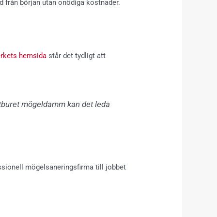
rd från början utan onödiga kostnader.
erkets hemsida
står det tydligt att
ftburet mögeldamm kan det leda
essionell mögelsaneringsfirma till jobbet