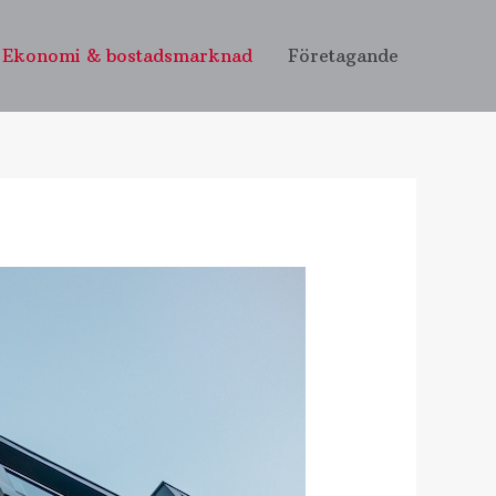
Ekonomi & bostadsmarknad
Företagande