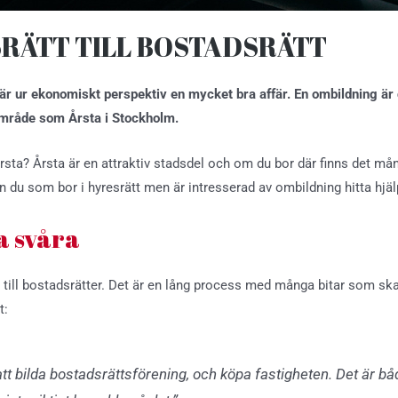
SRÄTT TILL BOSTADSRÄTT
 är ur ekonomiskt perspektiv en mycket bra affär. En ombildning är
 område som Årsta i Stockholm.
rsta? Årsta är en attraktiv stadsdel och om du bor där finns det må
 du som bor i hyresrätt men är intresserad av ombildning hitta hjäl
a svåra
r till bostadsrätter. Det är en lång process med många bitar som sk
t:
att bilda bostadsrättsförening, och köpa fastigheten. Det är b