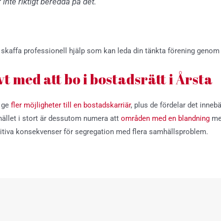
nte riktigt beredda på det.”
t skaffa professionell hjälp som kan leda din tänkta förening geno
t med att bo i bostadsrätt i Årsta
t ge
fler möjligheter till en bostadskarriär
, plus de fördelar det inne
ället i stort är dessutom numera att
områden med en blandning
mel
ositiva konsekvenser för segregation med flera samhällsproblem.