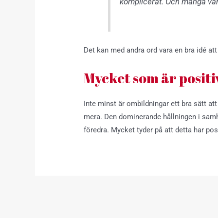
komplicerat. Och många var i
Det kan med andra ord vara en bra idé at
Mycket som är positiv
Inte minst är ombildningar ett bra sätt at
mera. Den dominerande hållningen i samh
föredra. Mycket tyder på att detta har p