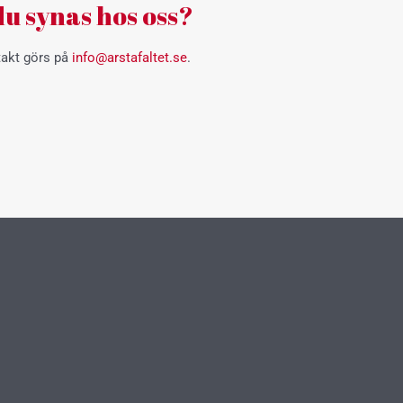
 du synas hos oss?
takt görs på
info@arstafaltet.se
.