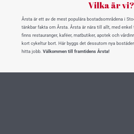
Vilka är vi
Årsta är ett av de mest populära bostadsområdena i Stoc
tänkbar fakta om Årsta. Årsta är nära till allt, med enkel ti
finns restauranger, kaféer, matbutiker, apotek och vårdin
kort cykeltur bort. Här byggs det dessutom nya bostäder 
hitta jobb.
Välkommen till framtidens Årsta!